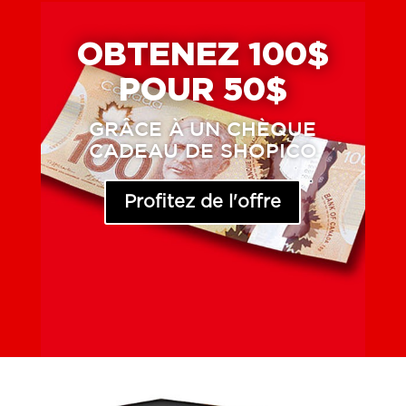
OBTENEZ 100$
POUR 50$
GRÂCE À UN CHÈQUE
CADEAU DE SHOPICO
Profitez de l'offre