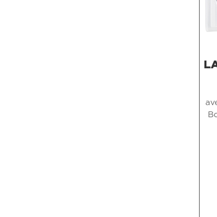
L
av
Bo