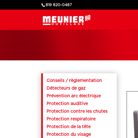
819 820-0487
Conseils / règlementation
Détecteurs de gaz
Prévention arc électrique
Protection auditive
Protection contre les chutes
Protection respiratoire
Protection de la tête
Protection du visage