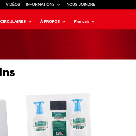
VIDÉOS
INFORMATIONS
NOUS JOINDRE
CIRCULAIRES
À PROPOS
Français
ins