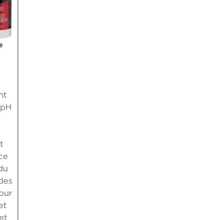
®
nt
 pH
t
ce
 du
 des
pour
et
et