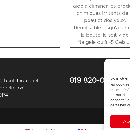
aide à éliminer les prod
chimiques irritants de 
peau et des yeux.
Réutilisable jusqu’à ce 
la bouteille soit vide.
Ne gèle qu’à -5 Celsiu
819 820-0487
Pour offrir
, boul. Industriel
les cookies
rbrooke, QC
consentir à
 0P4
comportemen
consentir o
certaines c
Ac