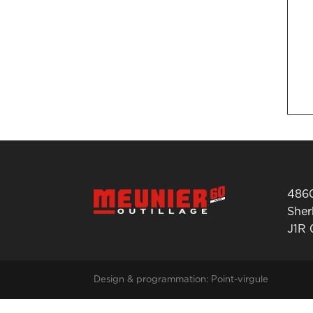
4860
She
J1R
Design & programmation: Point-virgule