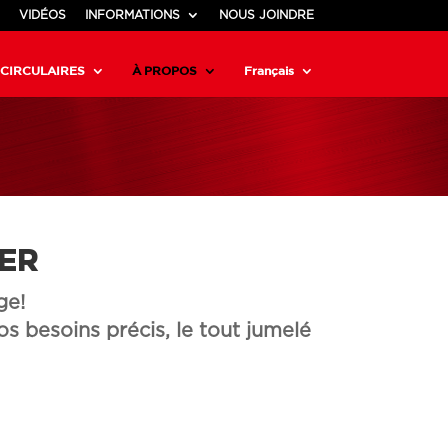
VIDÉOS
INFORMATIONS
NOUS JOINDRE
CIRCULAIRES
À PROPOS
Français
IER
ge!
s besoins précis, le tout jumelé