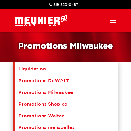
819 820-0487
Promotions Milwaukee
Liquidation
Promotions DeWALT
Promotions Milwaukee
Promotions Shopico
Promotions Walter
Promotions mensuelles