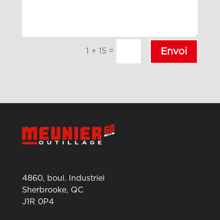
=
Envoi
1 + 15
4860, boul. Industriel
Sherbrooke, QC
J1R 0P4